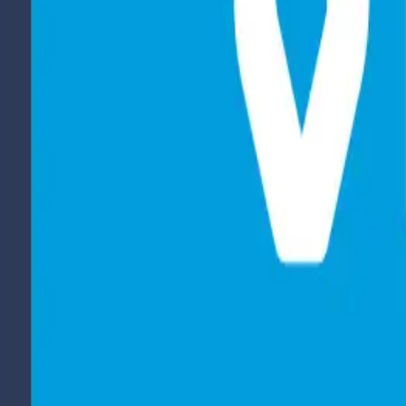
Bel Veilig Thuis:
0800-2000
Wij zijn 24/7 en anoniem bereikbaar
Home
Over ons
Ervaringen
Signalen
Nieuws
Werken bij
Contact
Femicide: herken de signalen