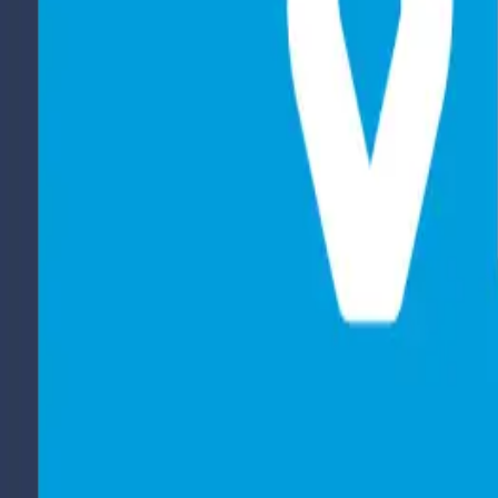
Bel Veilig Thuis:
0800-2000
Wij zijn 24/7 en anoniem bereikbaar
Home
Over ons
Ervaringen
Signalen
Nieuws
Werken bij
Contact
Ervaringen