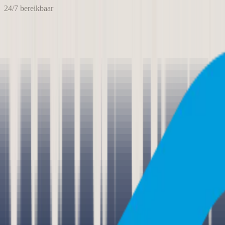
24/7 bereikbaar